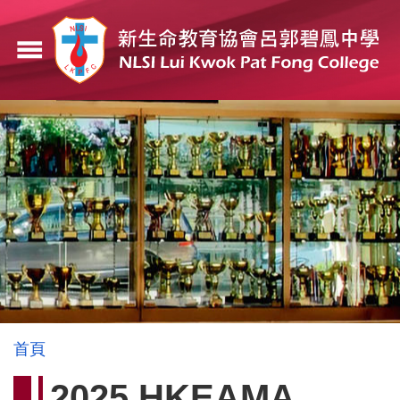
移
至
menu
主
內
容
導
首頁
航
2025 HKEAMA