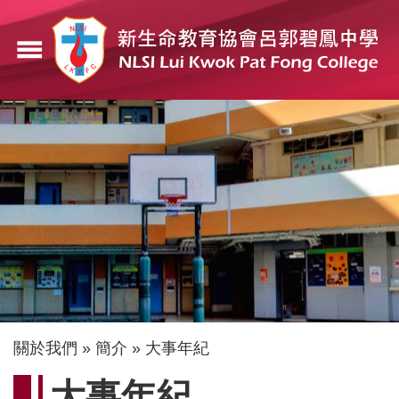
移
至
menu
主
內
容
導
關於我們
簡介
大事年紀
航
大事年紀