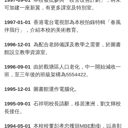
1997-09-01
本校被批參與「校舍改善計劃」，將來
可加建一座新翼，有更多課室及特別室。
1997-01-01
香港電台電視部為本校拍錄特輯「春風
伴我行」，介紹本校的美術教育。
1996-12-01
為配合老師備課及教學之需要，於圖書
館設立教學資源室。
1996-09-01
由於觀塘區人口老化，中一開始減收一
班，至三年後的班級架構為5554422。
1995-12-01
圖書館運作電腦化。
1995-09-01
石祥明校長請辭，移居澳洲，劉文輝校
長接任。
1994-05-01
本校校董彭孝忠獲頒MBE勳銜，以表彰