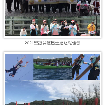
2021聖誕開篷巴士巡迴報佳音