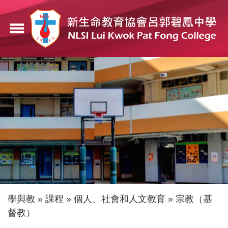
移
至
menu
主
內
容
導
學與教
課程
個人、社會和人文教育
宗教（基
督教）
航