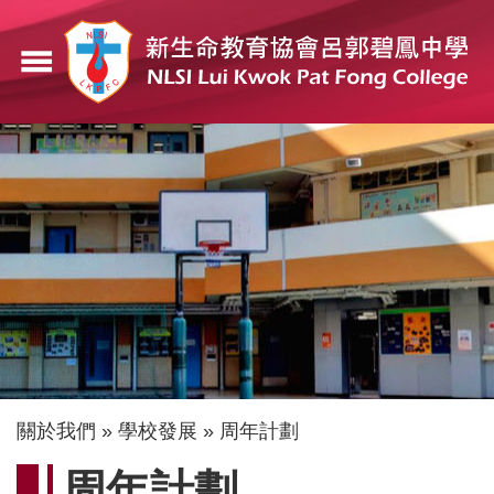
移
至
menu
主
內
容
導
關於我們
學校發展
周年計劃
航
周年計劃