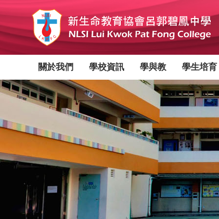
移
至
主
內
容
Main
關於我們
學校資訊
學與教
學生培育
navigation