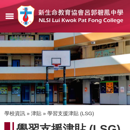
移
至
menu
主
內
容
導
學校資訊
津貼
學習支援津貼 (LSG)
航
學習支援津貼 (LSG)