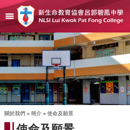
移
至
menu
主
內
容
導
關於我們
簡介
使命及願景
航
使命及願景