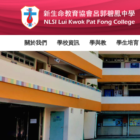
移
至
主
內
容
Main
關於我們
學校資訊
學與教
學生培育
navigation