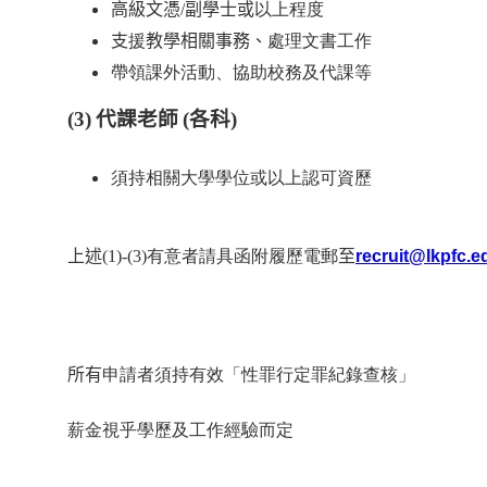
高級文憑
/
副學士或
以上程度
支
援
教學相關事務、
處理文書工作
帶領課外活動、協助校務及代課等
(
3)
代課老師
(
各科
)
須持相關大學學位或以上認可資歷
上述
(1)-(3)
有意者請具函附履歷電郵
至
recruit
@
lkpfc
.e
所有
申請者須持有效「性罪行定罪紀錄查核」
薪金視乎學歷及工作經驗而定