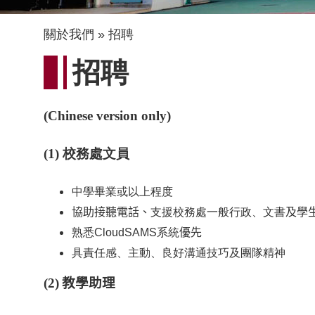
導
關於我們
招聘
航
招聘
連
結
(Chinese version only)
(1)
校務處文員
中學畢業或以上程度
協助接聽電話、
支援校務處一般行政、文書
及學
熟悉
CloudSAMS
系統
優先
具責任感、主動、良好溝通技巧及團隊精神
(2)
教學助理