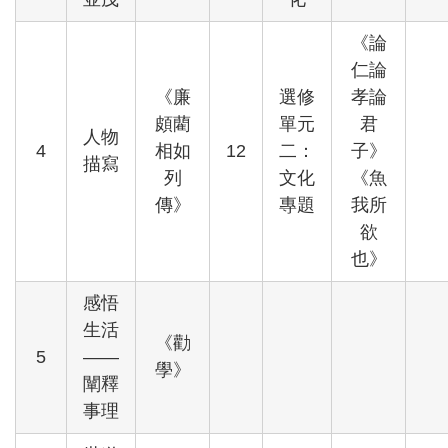
《論
仁論
《廉
選修
孝論
頗藺
單元
君
人物
4
相如
12
二：
子》
描寫
列
文化
《魚
傳》
專題
我所
欲
也》
感悟
生活
《勸
5
——
學》
闡釋
事理