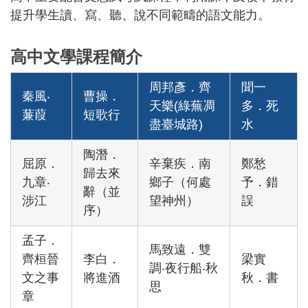
提升學生讀、寫、聽、說不同範疇的語文能力。
高中文學課程簡介
周邦彥．齊
聞一
秦風‧
曹操．
天樂(綠蕪凋
多．死
蒹葭
短歌行
盡臺城路)
水
陶潛．
屈原．
辛棄疾．南
鄭愁
歸去來
九章‧
鄉子（何處
予．錯
辭（並
涉江
望神州）
誤
序）
孟子．
馬致遠．雙
齊桓晉
李白．
梁實
調‧夜行船‧秋
文之事
將進酒
秋．書
思
章