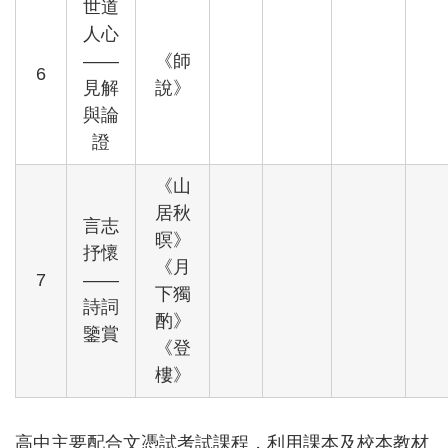
世道
人心
——
《師
6
見解
說》
與論
證
《山
居秋
言志
暝》
抒懷
《月
7
——
下獨
詩詞
酌》
鑒賞
《登
樓》
高中主要配合文憑試考試課程，利用課本及校本教材