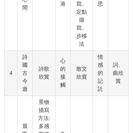
港
寫、
思
間
定點
描
寫、
步移
法
詩
情
心
國
感
詞、
詩歌
的
散文
4
古
的
曲欣
欣賞
接
欣賞
今
記
賞
觸
遊
託
景物
描寫
方法:
晨
多感