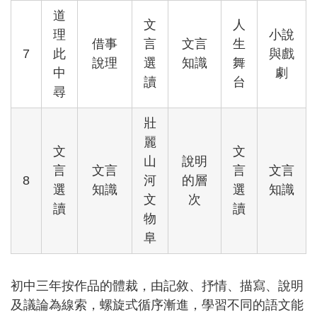
道
文
人
理
小說
借事
言
文言
生
7
此
與戲
說理
選
知識
舞
中
劇
讀
台
尋
壯
麗
文
文
山
說明
言
文言
言
文言
8
河
的層
選
知識
選
知識
文
次
讀
讀
物
阜
初中三年按作品的體裁，由記敘、抒情、描寫、說明
及議論為線索，螺旋式循序漸進，學習不同的語文能