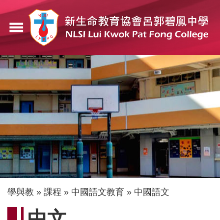
移
至
menu
主
內
容
導
學與教
課程
中國語文教育
中國語文
航
中文