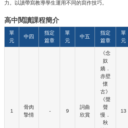
力。以讀帶寫教導學生運用不同的寫作技巧。
高中閱讀課程簡介
單
指定
單
指定
單
中四
中五
元
篇章
元
篇章
元
《念
奴
嬌．
赤壁
懷
古》
《聲
骨肉
詞曲
聲
1
-
9
13
摯情
欣賞
慢．
秋