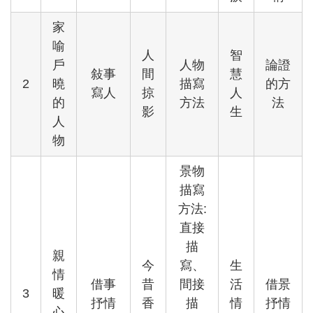
家
喻
人
智
戶
人物
論證
敍事
間
慧
2
曉
描寫
的方
寫人
掠
人
的
方法
法
影
生
人
物
景物
描寫
方法:
直接
描
親
今
寫、
生
情
借事
昔
間接
活
借景
3
暖
抒情
香
描
情
抒情
心