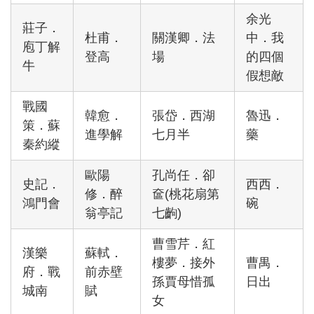
余光
莊子．
杜甫．
關漢卿．法
中．我
庖丁解
登高
場
的四個
牛
假想敵
戰國
韓愈．
張岱．西湖
魯迅．
策．蘇
進學解
七月半
藥
秦約縱
歐陽
孔尚任．卻
史記．
西西．
修．醉
奩(桃花扇第
鴻門會
碗
翁亭記
七齣)
曹雪芹．紅
漢樂
蘇軾．
樓夢．接外
曹禺．
府．戰
前赤壁
孫賈母惜孤
日出
城南
賦
女