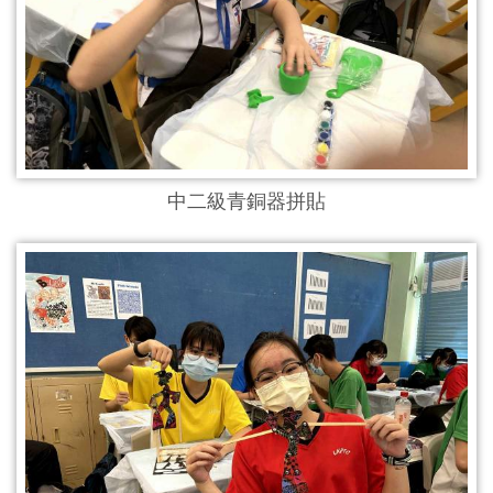
中二級青銅器拼貼