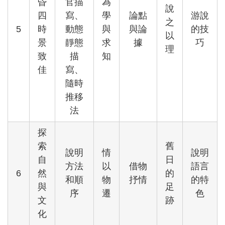
昏
官描
為
說
四
寫、
學
論點
游說
之
5
時
動態
與
與論
的技
以
景
靜態
求
據
巧
理
致
描
知
佳
寫、
隨時
推移
法
探
索
舊
說明
情
說明
自
日
方法
以
借物
語言
6
然
的
和順
物
抒情
的特
與
足
序
遷
色
文
跡
化