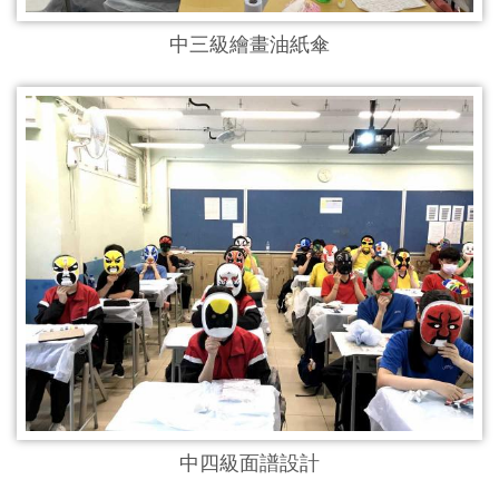
中三級繪畫油紙傘
中四級面譜設計