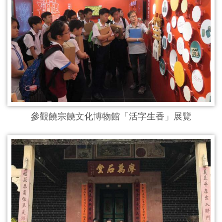
參觀饒宗饒文化博物館「活字生香」展覽