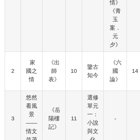
情》
《青
玉
案．
元
夕》
家
《出
《六
鑒古
2
國之
師
10
國
14
知今
情
表》
論》
悠然
選修
看風
單元
《岳
景
一：
3
陽樓
11
-
——
小說
記》
情文
與文
並茂
化