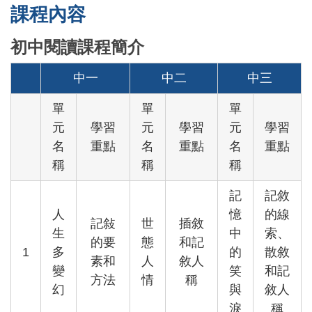
課程內容
初中閱讀課程簡介
中一
中二
中三
單
單
單
元
學習
元
學習
元
學習
名
重點
名
重點
名
重點
稱
稱
稱
記
記敘
人
憶
的線
記敍
世
插敘
生
中
索、
的要
態
和記
1
多
的
散敘
素和
人
敘人
變
笑
和記
方法
情
稱
幻
與
敘人
淚
稱