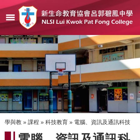
移
至
menu
主
內
容
導
學與教
課程
科技教育
電腦、資訊及通訊科技
航
電腦、資訊及通訊科