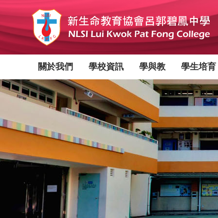
移
至
主
內
容
Main
關於我們
學校資訊
學與教
學生培育
navigation