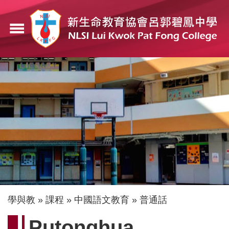
移
至
menu
主
內
容
導
學與教
課程
中國語文教育
普通話
航
Putonghua