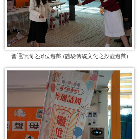
普通話周之攤位遊戲 (體驗傳統文化之投壺遊戲)