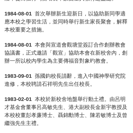
1984-08-01
首次舉辦新生迎新日，以協助新同學適
應本校之學習生活，並同時舉行新生家長聚會，解釋
本校重要之措施。
1984-08-01
本會與宣道會觀塘堂簽訂合作創辦教會
協議書，正式邀請「觀宣」協助本會在新校舍內，創
辦一所以校內學生為主要傳福音對象旳教會。
1983-09-01
孫國鈞校長請辭，進入中國神學研究院
進修，本校聘請石祥明先生出任校長。
1983-02-01
本校於新校舍地盤舉行動土禮。由呂明
才基金會董事呂高敏先生、港大副校長金新宇教授及
本校校董彭孝廉博士、聶錦勳博士、陳若敏博士及曾
繼強先生主禮。