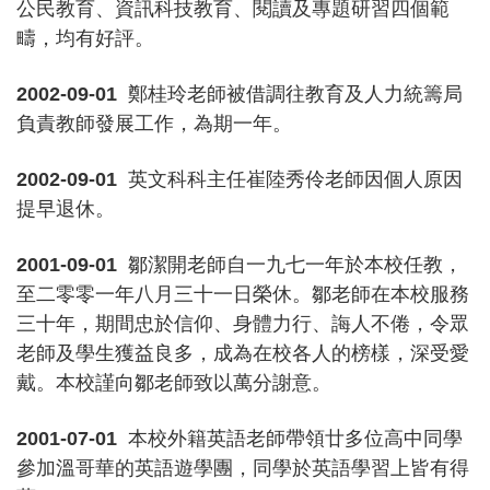
公民教育、資訊科技教育、閱讀及專題研習四個範
疇，均有好評。
2002-09-01
鄭桂玲老師被借調往教育及人力統籌局
負責教師發展工作，為期一年。
2002-09-01
英文科科主任崔陸秀伶老師因個人原因
提早退休。
2001-09-01
鄒潔開老師自一九七一年於本校任教，
至二零零一年八月三十一日榮休。鄒老師在本校服務
三十年，期間忠於信仰、身體力行、誨人不倦，令眾
老師及學生獲益良多，成為在校各人的榜樣，深受愛
戴。本校謹向鄒老師致以萬分謝意。
2001-07-01
本校外籍英語老師帶領廿多位高中同學
參加溫哥華的英語遊學團，同學於英語學習上皆有得