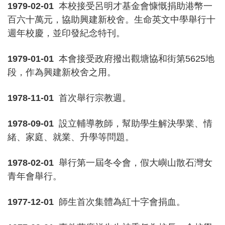
1979-02-01
本校接受呂明才基金會慷慨捐助港幣一
百六十萬元，協助興建新校舍。生命英文中學舉行十
週年校慶，並印發紀念特刊。
1979-01-01
本會接受政府撥出觀塘協和街第5625地
段，作為興建新校舍之用。
1978-11-01
首次舉行宗教週。
1978-09-01
設立輔導教師，幫助學生解決學業、情
緒、家庭、就業、升學等問題。
1978-02-01
舉行第一屆冬令會，假大嶼山散石灣女
青年會舉行。
1977-12-01
師生首次集體為紅十字會捐血。