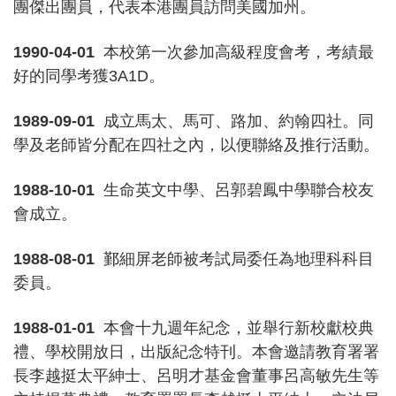
團傑出團員，代表本港團員訪問美國加州。
1990-04-01
本校第一次參加高級程度會考，考績最
好的同學考獲3A1D。
1989-09-01
成立馬太、馬可、路加、約翰四社。同
學及老師皆分配在四社之內，以便聯絡及推行活動。
1988-10-01
生命英文中學、呂郭碧鳳中學聯合校友
會成立。
1988-08-01
鄞細屏老師被考試局委任為地理科科目
委員。
1988-01-01
本會十九週年紀念，並舉行新校獻校典
禮、學校開放日，出版紀念特刊。本會邀請教育署署
長李越挺太平紳士、呂明才基金會董事呂高敏先生等