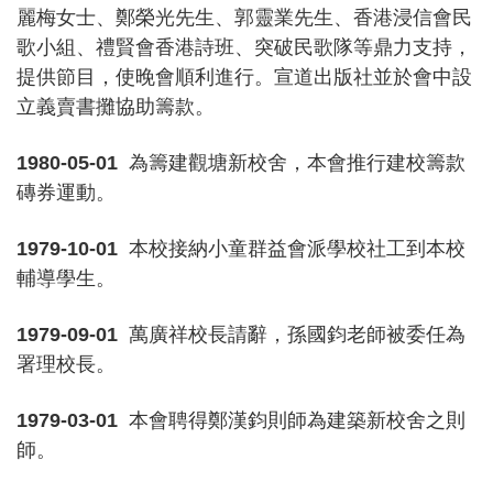
麗梅女士、鄭榮光先生、郭靈業先生、香港浸信會民
歌小組、禮賢會香港詩班、突破民歌隊等鼎力支持，
提供節目，使晚會順利進行。宣道出版社並於會中設
立義賣書攤協助籌款。
1980-05-01
為籌建觀塘新校舍，本會推行建校籌款
磚券運動。
1979-10-01
本校接納小童群益會派學校社工到本校
輔導學生。
1979-09-01
萬廣祥校長請辭，孫國鈞老師被委任為
署理校長。
1979-03-01
本會聘得鄭漢鈞則師為建築新校舍之則
師。