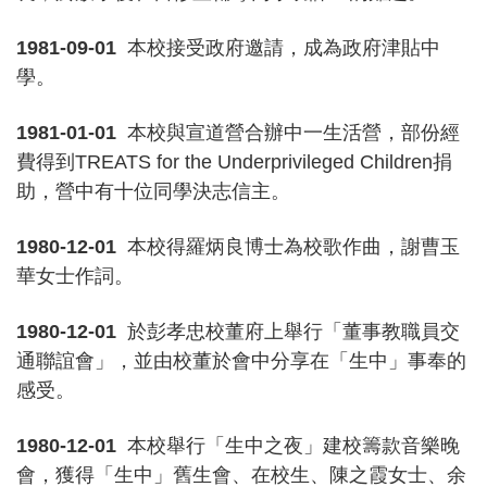
1981-09-01
本校接受政府邀請，成為政府津貼中
學。
1981-01-01
本校與宣道營合辦中一生活營，部份經
費得到TREATS for the Underprivileged Children捐
助，營中有十位同學決志信主。
1980-12-01
本校得羅炳良博士為校歌作曲，謝曹玉
華女士作詞。
1980-12-01
於彭孝忠校董府上舉行「董事教職員交
通聯誼會」，並由校董於會中分享在「生中」事奉的
感受。
1980-12-01
本校舉行「生中之夜」建校籌款音樂晚
會，獲得「生中」舊生會、在校生、陳之霞女士、余