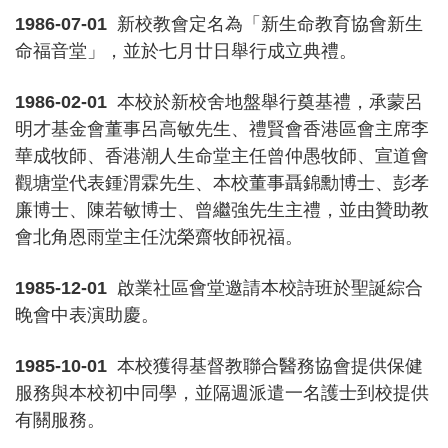
1986-07-01
新校教會定名為「新生命教育協會新生
命福音堂」，並於七月廿日舉行成立典禮。
1986-02-01
本校於新校舍地盤舉行奠基禮，承蒙呂
明才基金會董事呂高敏先生、禮賢會香港區會主席李
華成牧師、香港潮人生命堂主任曾仲愚牧師、宣道會
觀塘堂代表鍾渭霖先生、本校董事聶錦勳博士、彭孝
廉博士、陳若敏博士、曾繼強先生主禮，並由贊助教
會北角恩雨堂主任沈榮齋牧師祝福。
1985-12-01
啟業社區會堂邀請本校詩班於聖誕綜合
晚會中表演助慶。
1985-10-01
本校獲得基督教聯合醫務協會提供保健
服務與本校初中同學，並隔週派遣一名護士到校提供
有關服務。