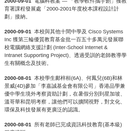
2000-09-01
電腦科教案 — 「教學軟件攜手創」獲教
育署課程發展處「2000-2001年度校本課程設計計
劃」接納。
2000-09-01
本校與其他十間中學及 Cisco Systems
Inc 獲第三輪優質教育基金批一百五十多萬元發展聯
校電腦網絡支援計劃 (Inter-School Internet &
Intranet Supporting Project)、透過受訓的老師教導學
生有關概念及技術。
2000-08-01
本校學生鄺梓桓(6A)、何鳳兒(6B)和林
景威(4D)參加「李嘉誠基金會有限公司」香港品學兼
優中學生境外考察資助計劃，在暑假分別到星加坡、
溫哥華和昆明考察，讓他們可以擴闊視野，對文化、
環保及科技發展有更廣泛的認識。
2000-08-01
所有老師已完成資訊科技教育(基本級)