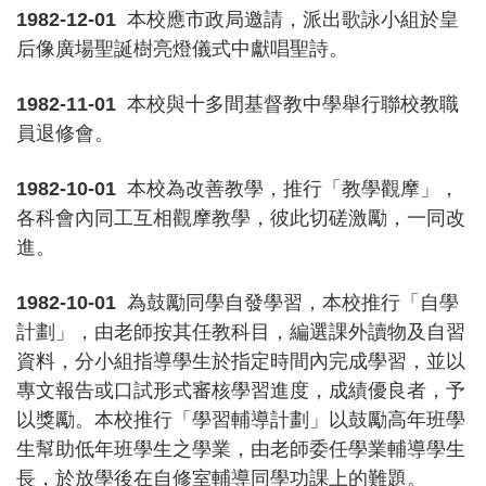
1982-12-01
本校應市政局邀請，派出歌詠小組於皇
后像廣場聖誕樹亮燈儀式中獻唱聖詩。
1982-11-01
本校與十多間基督教中學舉行聯校教職
員退修會。
1982-10-01
本校為改善教學，推行「教學觀摩」，
各科會內同工互相觀摩教學，彼此切磋激勵，一同改
進。
1982-10-01
為鼓勵同學自發學習，本校推行「自學
計劃」，由老師按其任教科目，編選課外讀物及自習
資料，分小組指導學生於指定時間內完成學習，並以
專文報告或口試形式審核學習進度，成績優良者，予
以獎勵。本校推行「學習輔導計劃」以鼓勵高年班學
生幫助低年班學生之學業，由老師委任學業輔導學生
長，於放學後在自修室輔導同學功課上的難題。