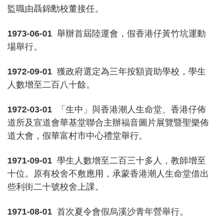
監職由聶錦勳校董接任。
1973-06-01
舉辦首屆陸運會，假香港仔黃竹坑運動
場舉行。
1972-09-01
獲政府選定為三年按額資助學校，學生
人數增至二百八十餘。
1972-03-01
「生中」與香港潮人生命堂、香港仔佈
道所及宣道會華基堂聯合主辦福音圖片展覽暨聖樂佈
道大會，假華富村市中心禮堂舉行。
1971-09-01
學生人數增至二百三十多人，教師增至
十位。原有校舍不敷應用，承蒙香港潮人生命堂借出
些利街二十號校舍上課。
1971-08-01
首次夏令會假烏溪沙青年營舉行。