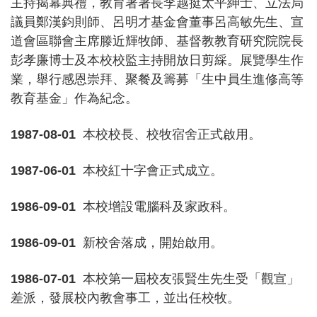
主持揭幕典禮，教育署署長李越挺太平紳士、立法局
議員鄭漢鈞則師、呂明才基金會董事呂高敏先生、宣
道會區聯會主席滕近輝牧師、基督教教育研究院院長
彭孝廉博士及本校校監主持開放日剪綵。展覽學生作
業，舉行感恩崇拜、聚餐及籌募「生中員生進修高等
教育基金」作為紀念。
1987-08-01
本校校長、校牧宿舍正式啟用。
1987-06-01
本校紅十字會正式成立。
1986-09-01
本校增設電腦科及家政科。
1986-09-01
新校舍落成，開始啟用。
1986-07-01
本校第一屆校友張賢生先生受「觀宣」
差派，發展校內教會事工，並出任校牧。