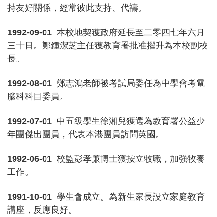
持友好關係，經常彼此支持、代禱。
1992-09-01
本校地契獲政府延長至二零四七年六月
三十日。鄭鍾潔芝主任獲教育署批准擢升為本校副校
長。
1992-08-01
鄭志鴻老師被考試局委任為中學會考電
腦科科目委員。
1992-07-01
中五級學生徐湘兒獲選為教育署公益少
年團傑出團員，代表本港團員訪問英國。
1992-06-01
校監彭孝廉博士獲按立牧職，加強牧養
工作。
1991-10-01
學生會成立。為新生家長設立家庭教育
講座，反應良好。