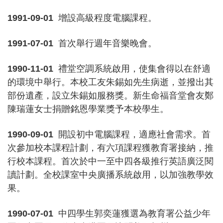
1991-09-01
增設高級程度電腦課程。
1991-07-01
首次舉行週年音樂晚會。
1990-11-01
禮堂空調系統啟用，使集會得以在舒適
的環境中舉行。本校工友朱錫如先生病逝，並撥出其
部份遺產，設立朱錫如服務獎。新生命福音堂會友鄭
陳瑞蓮女士捐贈銘恩學業獎予本校學生。
1990-09-01
開設初中電腦課程，適應社會需求。首
次參加校本課程計劃，有六項課程獲教育署接納，推
行校本課程。首次於中一至中四各級推行英語廣泛閱
讀計劃。全校課室中央廣播系統啟用，以加強教學效
果。
1990-07-01
中四學生郭奕蓮獲選為教育署公益少年