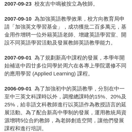
2007-09-23
校友吉中鳴被按立為牧師。
2007-09-10
為加強英語教學效果，校方向教育局申
請「加強英文學習基金」，成功獲批二百多萬元，基
金用作增聘一位外籍英語老師、增建英語學習室、開
設不同英語學習活動及發展教師英語教學能力。
2007-09-01
為了規劃新高中課程的發展，本學年開
始補送中四廿多位同學於周六在各專上學院選修不同
的應用學習 (Applied Learning) 課程。
2006-09-01
為了加強初中的英語教學，分別在中一
至中三英文科課時以外，調撥總課時的15%、20%及
25%，給非語文科教師進行以英語作為教授語言的延
展活動。為了配合新高中學制的發展，運用教統局資
源增聘5位合約教師，為老師創造空間，讓他們發展
課程和進行培訓。