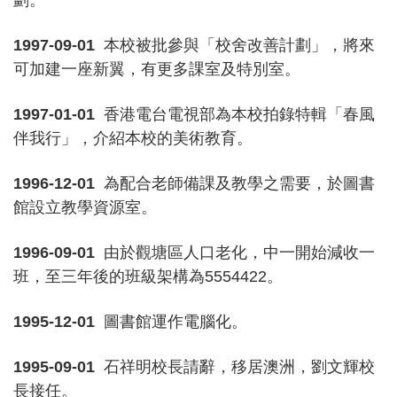
劃。
1997-09-01
本校被批參與「校舍改善計劃」，將來
可加建一座新翼，有更多課室及特別室。
1997-01-01
香港電台電視部為本校拍錄特輯「春風
伴我行」，介紹本校的美術教育。
1996-12-01
為配合老師備課及教學之需要，於圖書
館設立教學資源室。
1996-09-01
由於觀塘區人口老化，中一開始減收一
班，至三年後的班級架構為5554422。
1995-12-01
圖書館運作電腦化。
1995-09-01
石祥明校長請辭，移居澳洲，劉文輝校
長接任。