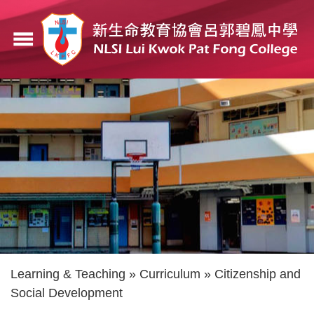
Skip
to
menu
main
content
Breadcrumb
Learning & Teaching
Curriculum
Citizenship and
Social Development