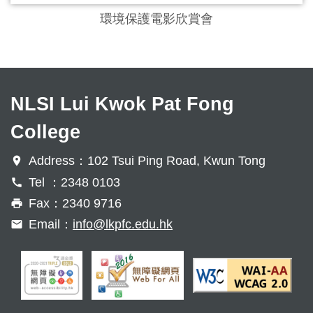
環境保護電影欣賞會
NLSI Lui Kwok Pat Fong
College
Address：102 Tsui Ping Road, Kwun Tong
Tel ：2348 0103
Fax：2340 9716
Email：
info@lkpfc.edu.hk