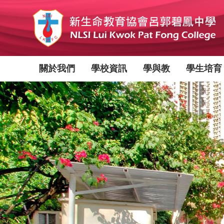
移
至
主
內
容
Main
關於我們
學校資訊
學與教
學生培育
navigation