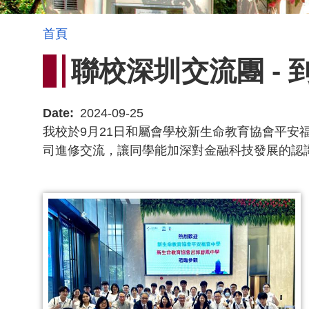
導
首頁
航
聯校深圳交流團 -
連
結
Date
2024-09-25
我校於9月21日和屬會學校新生命教育協會平
司進修交流，讓同學能加深對金融科技發展的認