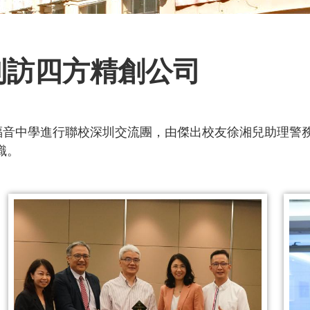
 到訪四方精創公司
安福音中學進行聯校深圳交流團，由傑出校友徐湘兒助理警
識。